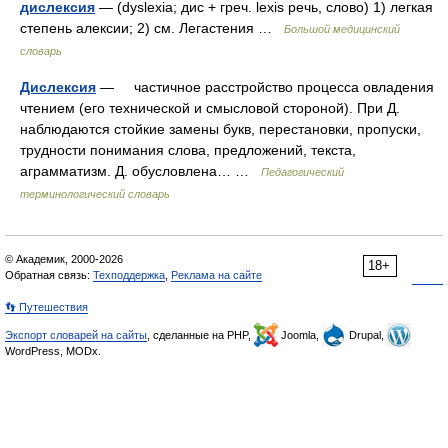
дислексия
— (dyslexia; дис + греч. lexis речь, слово) 1) легкая
степень алексии; 2) см. Легастения …
Большой медицинский
словарь
Дислексия
— частичное расстройство процесса овладения
чтением (его технической и смысловой стороной). При Д.
наблюдаются стойкие замены букв, перестановки, пропуски,
трудности понимания слова, предложений, текста,
аграмматизм. Д. обусловлена… …
Педагогический
терминологический словарь
© Академик, 2000-2026
18+
Обратная связь:
Техподдержка
,
Реклама на сайте
👣 Путешествия
Экспорт словарей на сайты
, сделанные на PHP,
Joomla,
Drupal,
WordPress, MODx.